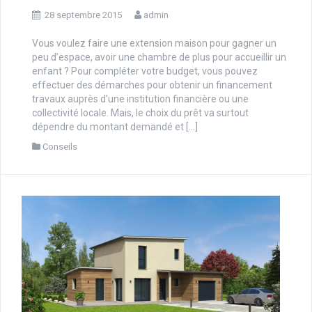
28 septembre 2015
admin
Vous voulez faire une extension maison pour gagner un
peu d’espace, avoir une chambre de plus pour accueillir un
enfant ? Pour compléter votre budget, vous pouvez
effectuer des démarches pour obtenir un financement
travaux auprès d’une institution financière ou une
collectivité locale. Mais, le choix du prêt va surtout
dépendre du montant demandé et […]
Conseils